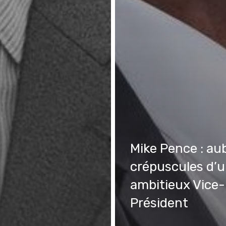
Mike Pence : au
crépuscules d’
ambitieux Vice-
Président