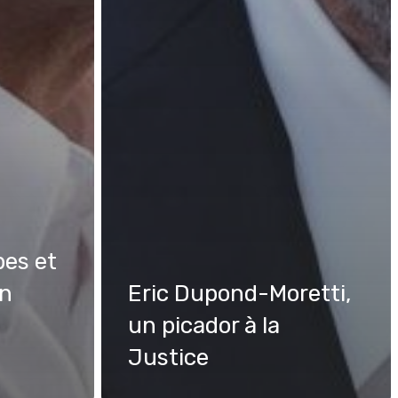
bes et
un
Eric Dupond-Moretti,
un picador à la
Justice