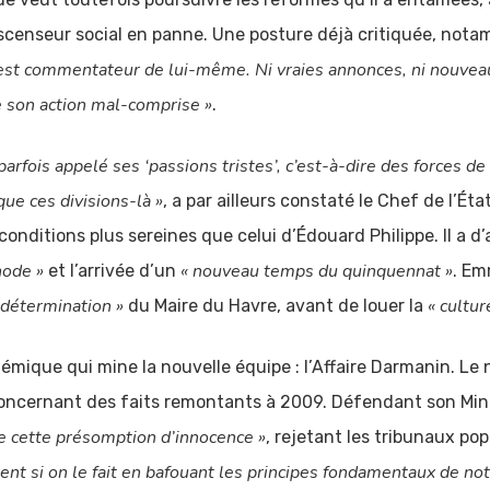
 ascenseur social en panne. Une posture déjà critiquée, nota
est commentateur de lui-même. Ni vraies annonces, ni nouvea
e son action mal-comprise »
.
parfois appelé ses ‘passions tristes’, c’est-à-dire des forces de
ue ces divisions-là »
, a par ailleurs constaté le Chef de l’É
ditions plus sereines que celui d’Édouard Philippe. Il a d’ai
hode »
« nouveau temps du quinquennat »
et l’arrivée d’un
. Em
a détermination »
« cultur
du Maire du Havre, avant de louer la
olémique qui mine la nouvelle équipe : l’Affaire Darmanin. Le 
 concernant des faits remontants à 2009. Défendant son Minis
 de cette présomption d’innocence »
, rejetant les tribunaux p
nt si on le fait en bafouant les principes fondamentaux de no