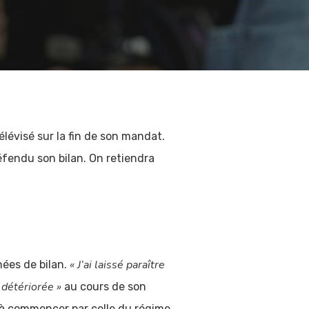
élévisé sur la fin de son mandat.
éfendu son bilan. On retiendra
« J’ai laissé paraître
ées de bilan.
 détériorée »
au cours de son
, à commencer par celle du régime