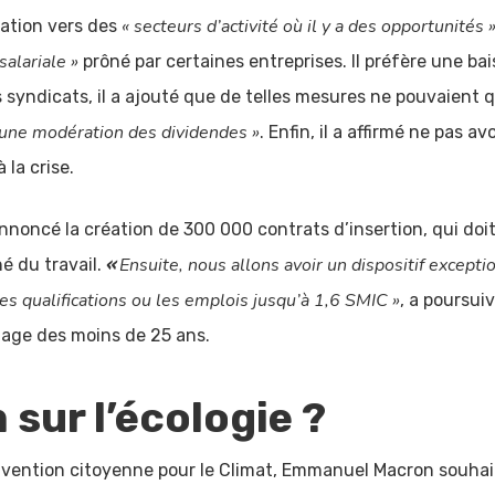
« secteurs d’activité où il y a des opportunités 
ation vers des
salariale »
prôné par certaines entreprises. Il préfère une b
s syndicats, il a ajouté que de telles mesures ne pouvaien
d’une modération des dividendes »
. Enfin, il a affirmé ne pas a
 la crise.
annoncé la création de 300 000 contrats d’insertion, qui d
Ensuite, nous allons avoir un dispositif except
é du travail.
«
bles qualifications ou les emplois jusqu’à 1,6 SMIC »
, a poursuiv
mage des moins de 25 ans.
sur l’écologie ?
ention citoyenne pour le Climat, Emmanuel Macron souhaite 