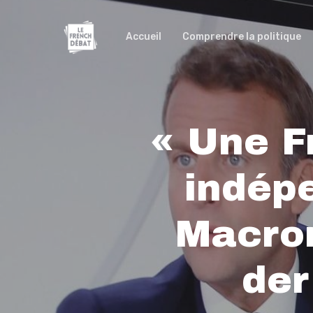
Accueil
Comprendre la politique
« Une F
indép
Macron
der