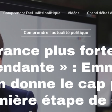
Comprendre l’actualité politique
Vidéos
Grand débat d
Comprendre l'actualité politique
rance plus forte
endante » : Em
 donne le cap 
nière étape de