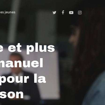
es jeunes
 et plus
manuel
pour la
 son