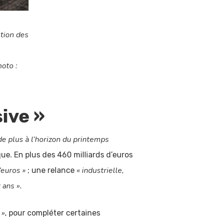
stion des
hoto :
ive »
de plus à l’horizon du printemps
ue. En plus des 460 milliards d’euros
’euros »
« industrielle,
; une relance
x ans »
.
 »
, pour compléter certaines