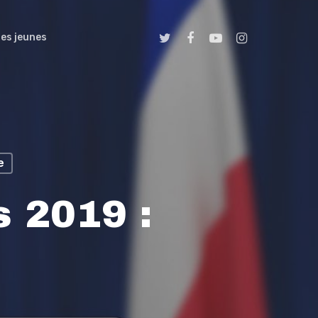
es jeunes
e
 2019 :