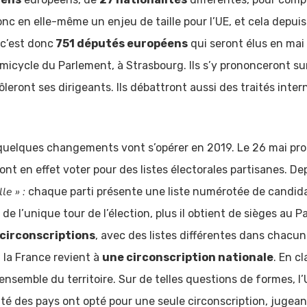
onc en elle-même un enjeu de taille pour l’UE, et cela depui
, c’est donc
751 députés européens
qui seront élus en mai 
micycle du Parlement, à Strasbourg. Ils s’y prononceront sur 
leront ses dirigeants. Ils débattront aussi des traités inte
quelques changements vont s’opérer en 2019. Le 26 mai proch
ront en effet voter pour des listes électorales partisanes. D
le » :
chaque parti présente une liste numérotée de candidat
rs de l’unique tour de l’élection, plus il obtient de sièges au 
 circonscriptions
, avec des listes différentes dans chacu
la France revient à
une circonscription nationale
. En cl
’ensemble du territoire. Sur de telles questions de formes, l’
rité des pays ont opté pour une seule circonscription, juge