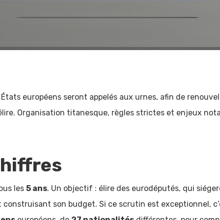
 États européens seront appelés aux urnes, afin de renouvele
ire. Organisation titanesque, règles strictes et enjeux not
hiffres
ous les
5 ans
. Un objectif : élire des eurodéputés, qui siég
onstruisant son budget. Si ce scrutin est exceptionnel, c’es
yens
européens, de
27 nationalités
différentes, pour com