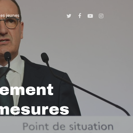
es jeunes
nement
 mesures