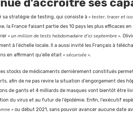
inue d’accroître ses cap
« tester, tracer et iso
sa stratégie de testing, qui consiste à
, la France faisant partie des 10 pays les plus efficaces e
« un million de tests hebdomadaire d’ici septembre »
trer
. Oli
ent à l’échelle locale. Il a aussi invité les Français à téléch
« sécurisée »
s en affirmant qu’elle était
.
, les stocks de médicaments dernièrement constitués permet
rts, afin de ne pas revire la situation d’engorgement des hô
ions de gants et 4 milliards de masques vont bientôt être liv
n du virus et au futur de l’épidémie. Enfin, l’exécutif espè
tomne »
ou début 2021, sans pouvoir avancer aucune date av