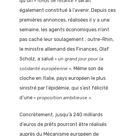
« fonds de relance »
qu’un
serait
politique
également constitué à l’avenir. Depuis ces
premières annonces, réalisées il y a une
Comprendre
semaine, les agents économiques n’ont
l’actualité
pas caché leur soulagement ; outre-Rhin,
politique
le ministre allemand des Finances, Olaf
« un grand jour pour la
Scholz, a salué
Vidéos
solidarité europé
enne »
. Même son de
Grand débat 
cloche en Italie, pays européen le plus
jeunes
sinistré par l’épidémie, qui s’est félicité
« proposition ambitieuse »
d’une
.
Concrètement, jusqu’à 240 milliards
d’euros de prêts pourront être réalisés
auprès du Mécanisme européen de