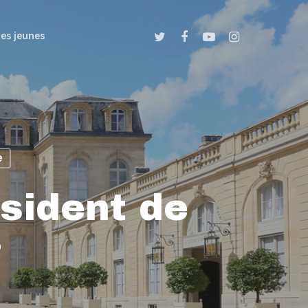
es jeunes
e
sident de
?