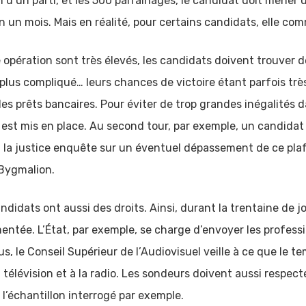
n d’un parti, et les 500 parrainages, le candidat doit mener
on un mois. Mais en réalité, pour certains candidats, elle co
le opération sont très élevés, les candidats doivent trouver
lus compliqué… leurs chances de victoire étant parfois très 
des prêts bancaires. Pour éviter de trop grandes inégalités 
est mis en place. Au second tour, par exemple, un candidat
, la justice enquête sur un éventuel dépassement de ce pla
 Bygmalion.
ndidats ont aussi des droits. Ainsi, durant la trentaine de jo
entée. L’État, par exemple, se charge d’envoyer les professi
, le Conseil Supérieur de l’Audiovisuel veille à ce que le t
 télévision et à la radio. Les sondeurs doivent aussi respec
’échantillon interrogé par exemple.